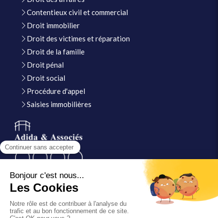
Contentieux civil et commercial
Droit immobilier
Droit des victimes et réparation
Droit de la famille
Droit pénal
Droit social
Procédure d'appel
Saisies immobilières
Du
Lundi
au
Vendredi
de
9h
à
12h
et de
14h
à
18h
Contacter ADIDA & ASSOCIÉS